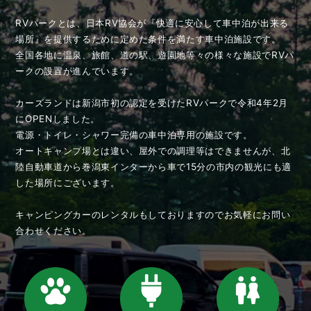
RVパークとは、日本RV協会が『快適に安心して車中泊が出来る
場所』を提供するために定めた条件を満たす車中泊施設です。
全国各地に温泉、旅館、道の駅、遊園地等々の様々な施設でRVパ
ークの設置が進んでいます。
カーズランドは新潟市初の認定を受けたRVパークで令和4年2月
にOPENしました。
電源・トイレ・シャワー完備の車中泊専用の施設です。
オートキャンプ場とは違い、屋外での調理等はできませんが、
北
陸自動車道から巻潟東インターから車で15分の
市内の観光にも適
した場所にございます。
キャンピングカーのレンタルもしておりますので
お気軽にお問い
合わせください。