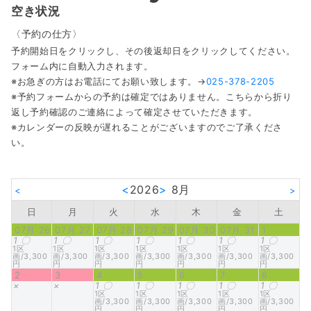
空き状況
〈予約の仕方〉
予約開始日をクリックし、その後返却日をクリックしてください。
フォーム内に自動入力されます。
※お急ぎの方はお電話にてお願い致します。→
025-378-2205
※予約フォームからの予約は確定ではありません。こちらから折り
返し予約確認のご連絡によって確定させていただきます。
※カレンダーの反映が遅れることがございますのでご了承くださ
い。
<
2026
>
8月
<
>
日
月
火
水
木
金
土
07月 26
07月 27
07月 28
07月 29
07月 30
07月 31
1
1
〇
1
〇
1
〇
1
〇
1
〇
1
〇
1
〇
1区
1区
1区
1区
1区
1区
1区
画/3,300
画/3,300
画/3,300
画/3,300
画/3,300
画/3,300
画/3,300
円
円
円
円
円
円
円
2
3
4
5
6
7
8
×
×
1
〇
1
〇
1
〇
1
〇
1
〇
1区
1区
1区
1区
1区
画/3,300
画/3,300
画/3,300
画/3,300
画/3,300
円
円
円
円
円